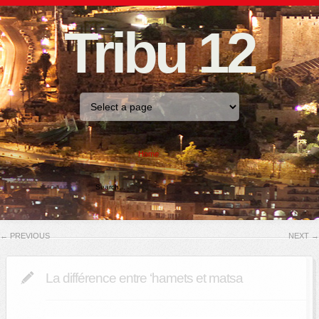
Tribu 12
Home
←
PREVIOUS
NEXT
→
La différence entre ‘hamets et matsa