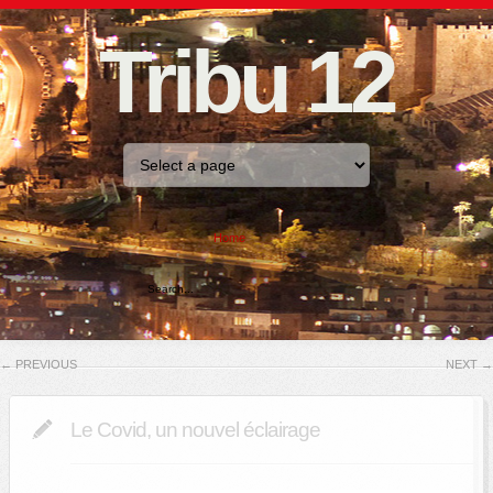
Tribu 12
Home
←
PREVIOUS
NEXT
→
Le Covid, un nouvel éclairage