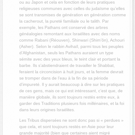
ou au Japon et cela en fonction de leurs pratiques
religieuses communes avec celles du judaïsme qu’elles
se sont transmises de génération en génération comme
la cacherout, la pureté familiale ou le talith. Par
exemple, les Pathans ont conservé des arbres
généalogies remontant aux Israélites avec des noms
comme Rabani (Réouven), Shinwari (Shim’ôn), Achouri
(Asher). Selon le rabbin Avihaïl, parmi tous les peuples
d’Afghanistan, seuls les Pathans auraient un type
sémite avec des yeux bleus, le teint clair et portant la
b
arbe. Ils s’abstiendraient de travailler le Shabbat,
feraient la circoncision à huit jours, et la femme devrait
se tromper dans de l’eau à la fin de sa période
d’impureté. Il y aurait beaucoup à dire sur les pratiques
de ces gens, mais ce qui est intéressant, c’est que, de
manière globale, ils sont toujours restés entre eux, à
garder des Traditions plusieurs fois millénaires, et la foi
dans leurs origines Israélites.
Les Tribus dispersées ne sont donc pas si « perdues »
que cela, et sont toujours restés en Asie pour leur
grande majorité (bien que certaines aient migré