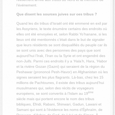
l’événement.
Que disent les sources juives sur ces tribus ?
Quand les dix tribus d’Israël ont été emmené en exil par
les Assyriens, le texte énumère certains des endroits où
elles ont été envoyées et, selon Rabbi Yo’hanane, si les
lieux ont été mentionnés c’était dans le but de signaler
que leurs résidents se sont disqualifiés du peuple car ils
se sont unis avec des personnes des pays que sont
aujourd’hui l’Irak, l’Iran ou la Syrie et ont engendré des
non-Juifs. Parmi ces endroits il y a ‘Hala’h, Hara, ‘Habor
et la rivière Gozan (Gazni) qui seraient de la région du
Peshawar (prononcé Pesh-Havor) en Afghanistan où les
signes seraient les plus flagrants. Là-bas, chez les 15
millions de Pachtounes, il existe des tribus aujourd’hui
musulmanes qui, selon des récits de voyageurs
ème
européens, se sont convertis à l’Islam au 19
siècle mais qui portent encore le nom des tribus
bibliques, Efridi, Rabani, Shinwari, Gadun, Lawani et
Samani qui sont à l’évidence les noms d’Éphraïm, de
Reouven, d’Asher, de Gad, de Lévi et de Simon. À