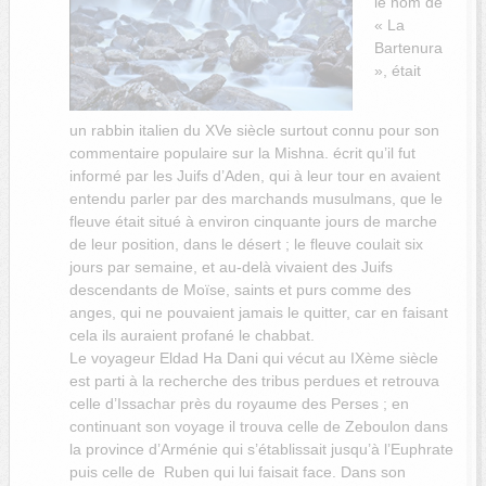
le nom de
« La
Bartenura
», était
un rabbin italien du XVe siècle surtout connu pour son
commentaire populaire sur la Mishna. écrit qu’il fut
informé par les Juifs d’Aden, qui à leur tour en avaient
entendu parler par des marchands musulmans, que le
fleuve était situé à environ cinquante jours de marche
de leur position, dans le désert ; le fleuve coulait six
jours par semaine, et au-delà vivaient des Juifs
descendants de Moïse, saints et purs comme des
anges, qui ne pouvaient jamais le quitter, car en faisant
cela ils auraient profané le chabbat.
Le voyageur Eldad Ha Da
ni qui vécut au IXème siècle
est parti à la recherche des tribus perdues et retrouva
celle d’Issachar près du royaume des Perses ; en
continuant son voyage il trouva celle de Zeboulon dans
la province d’Arménie
qui s’établissait jusqu’à l’Euphrate
puis celle de
Ruben qui lui faisait face.
Dans son