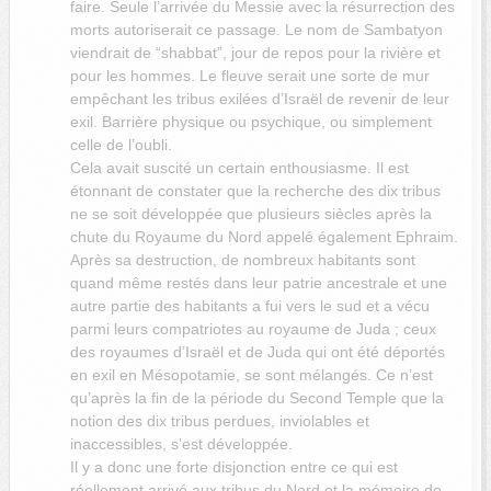
faire. Seule l’arrivée du Messie avec la résurrection des
morts autoriserait ce passage. Le nom de Sambatyon
viendrait de “shabbat”, jour de repos pour la rivière et
pour les hommes. Le fleuve serait une sorte de mur
empêchant les tribus exilées d’Israël de revenir de leur
exil. Barrière physique ou psychique, ou simplement
celle de l’oubli.
Cela avait suscité un certain enthousiasme. Il est
étonnant de constater que la recherche des dix tribus
ne se soit développée que plusieurs siècles après la
chute du Royaume du Nord appelé également Ephraim.
Après sa destruction, de nombreux habitants sont
quand même restés dans leur patrie ancestrale et une
autre partie des habitants a fui vers le sud et a vécu
parmi leurs compatriotes au royaume de Juda ; ceux
des royaumes d’Israël et de Juda qui ont été déportés
en exil en Mésopotamie, se sont mélangés. Ce n’est
qu’après la fin de la période du Second Temple que la
notion des dix tribus perdues, inviolables et
inaccessibles, s’est développée.
Il y a donc une forte disjonction entre ce qui est
réellement arrivé aux tribus du Nord et la mémoire de