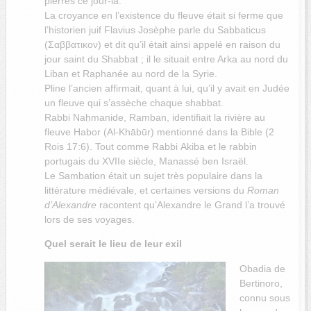
pierres ce jour-là.
La croyance en l’existence du fleuve était si ferme que
l’historien juif Flavius ​​Josèphe parle du Sabbaticus
(Σαββατικον) et dit qu’il était ainsi appelé en raison du
jour saint du Shabbat ; il le situait entre Arka au nord du
Liban et Raphanée au nord de la Syrie.
Pline l’ancien affirmait, quant à lui, qu’il y avait en Judée
un fleuve qui s’assèche chaque shabbat.
Rabbi Naḥmanide, Ram
ban, identifiait la rivière au
fleuve Habor (Al-Khābūr) mentionné dans la Bible (2
Rois 17:6). Tout comme Rabbi Akiba et le rabbin
portugais du XVIIe siècle, Manassé ben Israël.
Le Sambation était un sujet très populaire dans la
littérature médiévale, et certaines versions du
Roman
d’Alexandre
racontent qu’Alexandre le Grand l’a trouvé
lors de ses voyages.
Quel serait le lieu de leur exil
Obadia de
Bertinoro,
connu sous