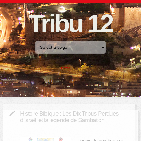
Tribu 12
Home
Histoire Biblique : Les Dix Tribus Perdues
d’Israël et la légende de Sambation
Depuis de
nombreuses