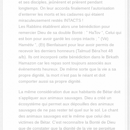
et ses disciples, jeûnèrent et prièrent pendant
longtemps. On leur accorda finalement l’autorisation
d’enterrer les morts et les cadavres qui étaient
miraculeusement restés INTACTS !
Les Rabbins établirent alors une bénédiction pour
remercier Dieu de sa double Bonté : ” HaTov “, Celui qui
est bon pour avoir gardé les corps intacts ; ” (Vé)
Hamétiv “, (Et) Bienfaisant pour leur avoir permis de
recevoir les derniers honneurs (Talmud Béra’hot 48
a/b). Ils ont incorporé cette bénédiction dans le Birkath
Hamazon car les repas sont toujours associés aux
évènements heureux. De même sorte que la vie a sa
propre dignité, la mort n’est pas le néant et doit
comporter aussi sa propre dignité.
La même considération due aux habitants de Bétar doit
s’appliquer aux animaux sauvages. Dieu a créé un
écosystème qui permet aux dépouilles des animaux
sauvages de ne pas rester tel quel sur le sol. Le chant
des animaux sauvages est le même que celui des
victimes de Bétar. C’est reconnaître la Bonté de Dieu
que de constater que la dignité de la vie se perpétue