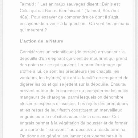
Talmud : ” Les animaux sauvages disent : Bénis est
Celui qui est Bon et Bienfaisant ” (Talmud, Béra’hot
48a). Pour essayer de comprendre ce dont il s’agit,
essayons de revenir à la question : Où vont les animaux
qui meurent ?
L’action de la Nature
Considérons un scientifique (de terrain) arrivant sur la
dépouille d’un éléphant qui vient de mourir et qui prend
des notes sur ce qui survient. La première image qui
s’offre à lui, ce sont les prédateurs (les chacals, les
vautours, les hyènes) qui ont la faculté de croquer et de
digérer les os et qui se jettent sur la dépouille. Ensuite,
arrivent autour de la carcasse du pachyderme les petits
mangeurs de charogne, parmi lesquels on dénombre
plusieurs espèces d’insectes. Les rejets des prédateurs
et les restes de leur festin constituent un merveilleux
engrais pour le sol situé autour de la carcasse. Cet
engrais permet à la végétation de pousser et de former
une sorte de ” paravent ” au-dessus du résidu terminal.
On donne en général seulement deux semaines à la