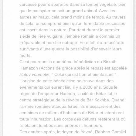
carcasse pour disparaître dans sa tombe végétale, bien
que le pachyderme soit un grand animal. Avec les
autres animaux, cela prend moins de temps. Au travers
de cela, on comprend bien qu’un formidable processus
est inscrit dans la nature. Pourtant durant le premier
siècle de l’ère vulgaire, l’empire romain a commis un
irréparable et horrible outrage. En effet, il a refusé aux
survivants d’une guerre la possibilité d’ensevelir leurs
morts.
C’est pourquoi la quatrième bénédiction du Birkath
Hamazon (Actions de grâce après le repas) est appelée
Hatov véamétiv
, ” Celui qui est bon et bienfaisant “.
L’origine de cette bénédiction se trouve dans des
évènements qui eurent lieu il y a 2000 ans. Sous le
règne de l’empereur Hadrien, la cité de Bétar fut le
centre stratégique de la révolte de Bar Kokhba. Quand
l’armée romaine attaqua Israël, ils massacrèrent des
centaines de milliers d’habitants de Bétar et interdirent
toute inhumation. Les corps des défunts restèrent là où
ils étaient tombés sans prières ni honneurs.
Des années après, le doyen de Yavné, Rabban Gamliel