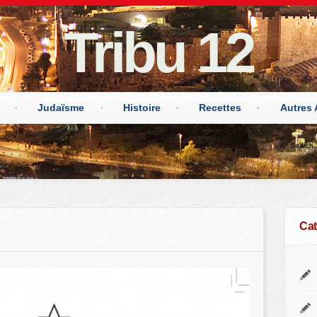
Tribu 12
Judaïsme
Histoire
Recettes
Autres 
Cat