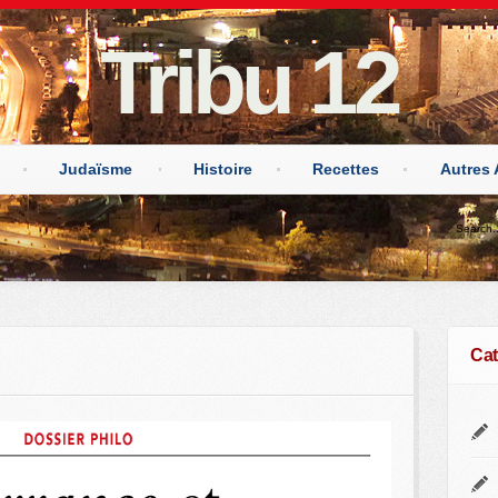
Tribu 12
Judaïsme
Histoire
Recettes
Autres 
Cat