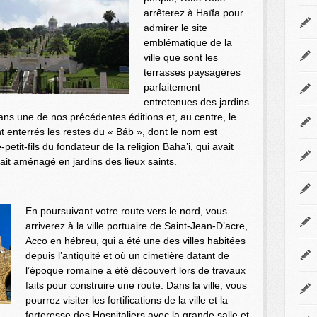
arrêterez à Haïfa pour
admirer le site
emblématique de la
ville que sont les
terrasses paysagères
parfaitement
entretenues des jardins
ns une de nos précédentes éditions et, au centre, le
enterrés les restes du « Báb », dont le nom est
e-petit-fils du fondateur de la religion Baha’i, qui avait
vait aménagé en jardins des lieux saints.
En poursuivant votre
route vers le nord, vous
arriverez à la ville portuaire de Saint-Jean-D’acre,
Acco en hébreu, qui a été une des villes habitées
depuis l’antiquité et où un cimetière datant de
l’époque romaine a été découvert lors de travaux
faits pour construire une route. Dans la ville, vous
pourrez visiter les fortifications de la ville et la
forteresse des Hospitaliers avec la grande salle et