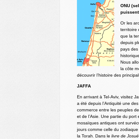
ONU (sel
puissent
Or les ar
territoir
que la te
depuis pl
pays des 
historiqu
Nous allo
la côte mé
découvrir l’histoire des principal
JAFFA
En arrivant à Tel-Aviv, visitez Ja
a été depuis l’Antiquité une de
commerce entre les peuples de
et de l’Asie. Une partie du port
mosaïques antiques ont survéc
jours comme celle du zodiaque 
la Torah. Dans le
livre de Josué