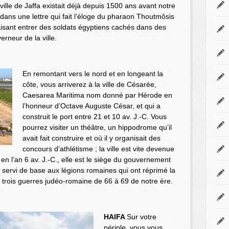
ville de Jaffa existait déjà depuis 1500 ans avant notre
ans une lettre qui fait l’éloge du pharaon Thoutmôsis
n faisant entrer des soldats égyptiens cachés dans des
erneur de la ville.
En remontant vers le nord et en longeant la
côte, vous arriverez à la ville de Césarée,
Caesarea Maritima nom donné par Hérode en
l’honneur d’Octave Auguste César, et qui a
construit le port entre 21 et 10 av. J.-C. Vous
pourrez visiter un théâtre, un hippodrome qu’il
avait fait construire et où il y organisait des
concours d’athlétisme ; la ville est vite devenue
en l’an 6 av. J.-C., elle est le siège du gouvernement
 servi de base aux légions romaines qui ont réprimé la
 trois guerres judéo-romaine de 66 à 69 de notre ère.
HAIFA
Sur votre
périple, vous vous