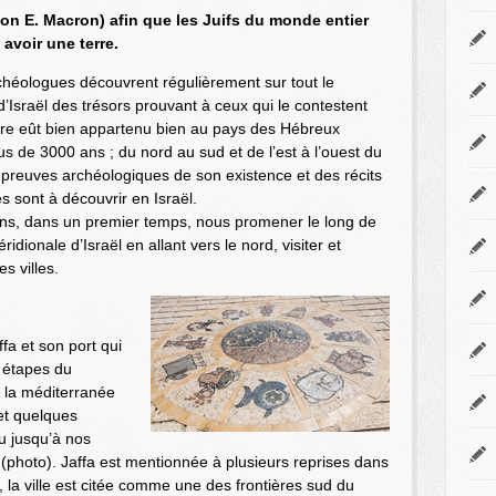
on E. Macron) afin que les Juifs du monde entier
 avoir une terre.
chéologues découvrent régulièrement sur tout le
e d’Israël des trésors prouvant à ceux qui le contestent
rre eût bien appartenu bien au pays des Hébreux
us de 3000 ans ; du nord au sud et de l’est à l’ouest du
preuves archéologiques de son existence et des récits
es sont à découvrir en Israël.
ns, dans un premier temps, nous promener le long de
ridionale d’Israël en allant vers le nord, visiter et
es villes.
ffa et son port qui
s étapes du
 la méditerranée
 et quelques
u jusqu’à nos
(photo). Jaffa est mentionnée à plusieurs reprises dans
, la ville est citée comme une des frontières sud du