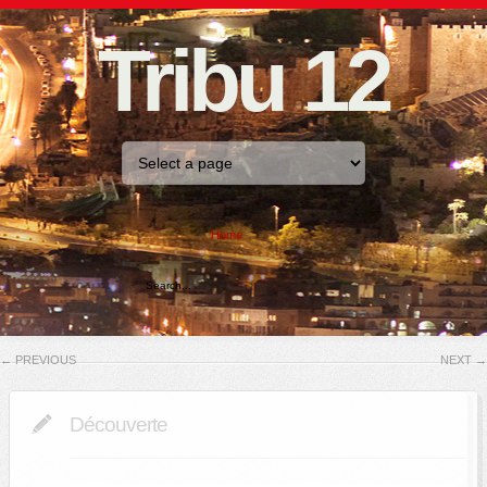
Tribu 12
Home
←
PREVIOUS
NEXT
→
Découverte