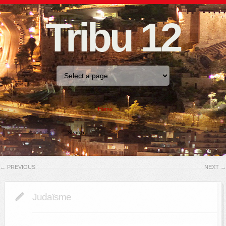
Tribu 12
Home
←
PREVIOUS
NEXT
→
Judaïsme