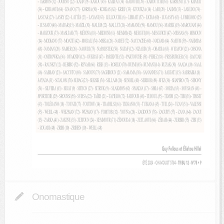
Onomastique