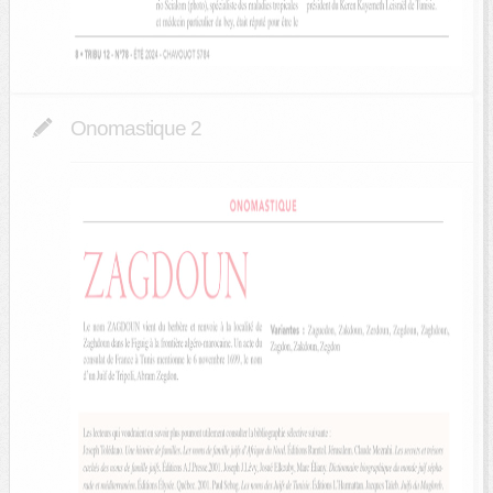
Onomastique 2