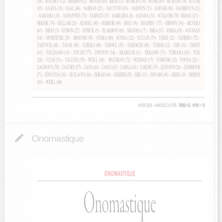
Onomastique