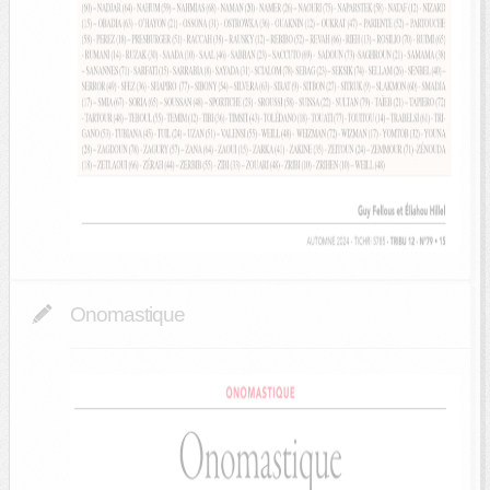
Onomastique