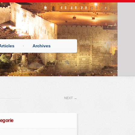
Articles
Archives
NEXT
→
egorie