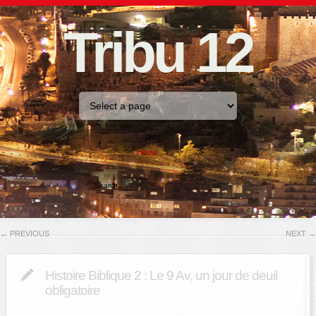
Tribu 12
Home
←
PREVIOUS
NEXT
→
Histoire Biblique 2 : Le 9 Av, un jour de deuil
obligatoire