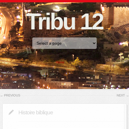
Tribu 12
Home
←
PREVIOUS
NEXT
→
Histoire biblique