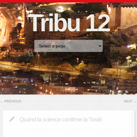
Tribu 12
Home
←
PREVIOUS
NEXT
→
Quand la science confirme la Torah