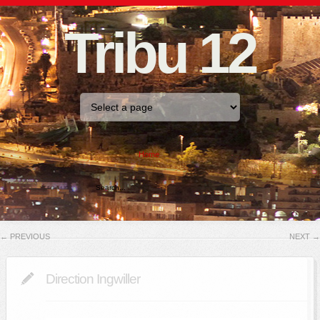
Tribu 12
Home
←
PREVIOUS
NEXT
→
Direction Ingwiller