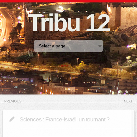
Tribu 12
Home
←
PREVIOUS
NEXT
→
Sciences : France-Israël, un tournant ?