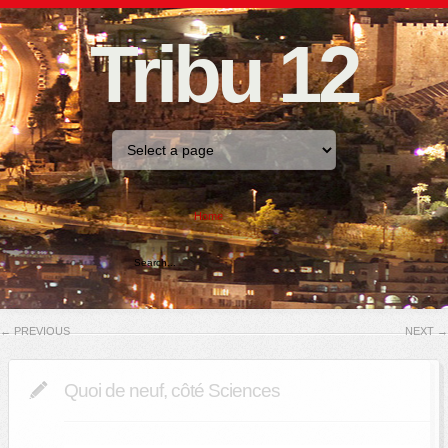
Tribu 12
Home
←
PREVIOUS
NEXT
→
Quoi de neuf, côté Sciences