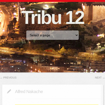
Tribu 12
Home
←
PREVIOUS
NEXT
→
Alfred Nakache