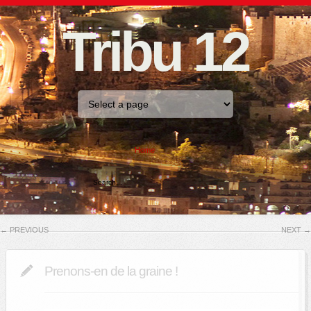
Tribu 12
Home
←
PREVIOUS
NEXT
→
Prenons-en de la graine !