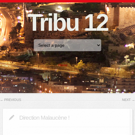
Tribu 12
Home
←
PREVIOUS
NEXT
→
Direction Malaucène !