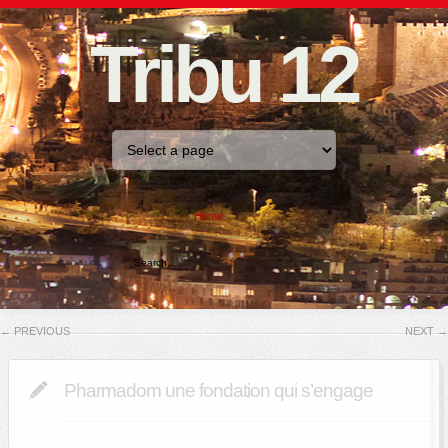
Tribu 12
Home
←
PREVIOUS
NEXT
→
Pharmadom une fondation qui s’engage