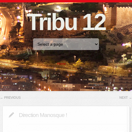
Tribu 12
Home
←
PREVIOUS
NEXT
→
Direction Manosque !