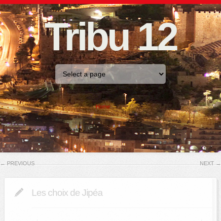
Tribu 12
Home
←
PREVIOUS
NEXT
→
Les choix de Jipéa