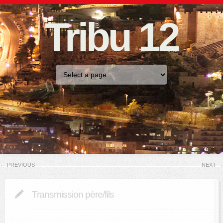
Tribu 12
Home
←
PREVIOUS
NEXT
→
Transmission père/fils