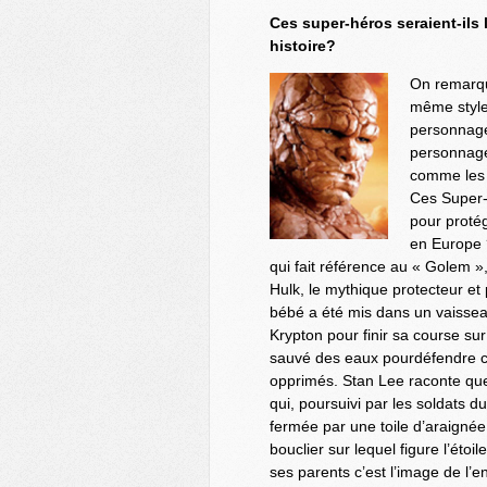
Ces super-hé
ros seraient-ils
histoire?
On remarqu
même style 
personnage
personnages
comme les J
Ces Super-h
pour protég
en Europe 
qui fait référence au « Golem »,
Hulk, le mythique protecteur et
bébé a été mis dans un vaisseau
Krypton pour finir sa course su
sauvé des eaux pourdéfendre ce q
opprimés. Stan Lee raconte que
qui, poursuivi par les soldats d
fermée par une toile d’araignée 
bouclier sur lequel figure l’ét
ses parents c’est l’image de l’e