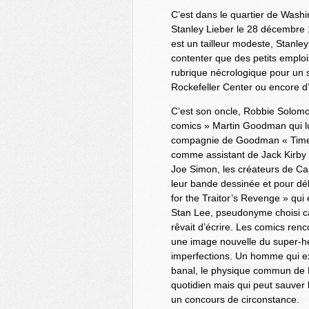
C’est dans le quartier de Wash
Stanley Lieber le 28 décembre 
est un tailleur modeste, Stanley 
contenter que des petits emplois
rubrique nécrologique pour un 
Rockefeller Center ou encore d
C’est son oncle, Robbie Solomon
comics » Martin Goodman qui lu
compagnie de Goodman « Timel
comme assistant de Jack Kirby 
Joe Simon, les créateurs de Capt
leur bande dessinée et pour déb
for the Traitor’s Revenge » qui 
Stan Lee, pseudonyme choisi car
rêvait d’écrire. Les comics renc
une image nouvelle du super-hé
imperfections. Un homme qui ex
banal, le physique commun de 
quotidien mais qui peut sauver
un concours de circonstance.