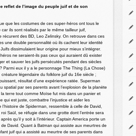
 le reflet de l’image du peuple juif et de son
e que les costumes de ces super-héros ont tous le
car ils sont réalisés par le même tailleur juif,
 récurent des BD, Leo Zelinsky. On retrouve dans ces
 une double personnalité où ils cachent leur identité
uifs dissimulaient leur origine pour mieux s’intégrer.
éros ne seraient-ils pas ceux qui auraient dû exister
er et sauver les juifs persécutés pendant des siècles
? Parmi eux il y a le personnage The Thing (La Chose)
 créature légendaire du folklore juif du 16e siècle ;
 puissant, résultat d’une expérience ratée. Superman
 spatial par ses parents avant l’explosion de la planète
r la terre tout comme Moïse fut mis dans un panier et
ui est juste, combattre l’injustice et aider les
 l’histoire de Spiderman, ressemble à celle de David,
u roi Saül, se réfugie dans une grotte dont l’entrée sera
après qu’il y soit à l’intérieur. Captain America porte un
oile de David. Quant à Batman qui assiste aux meurtres de
nfant juif qui a assisté au meurtre de ses parents dans