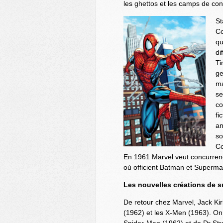
les ghettos et les camps de con
St
Co
qu
di
Ti
ge
ma
se
co
fi
an
so
Co
En 1961 Marvel veut concurrenc
où officient Batman et Superma
Les nouvelles créations de 
De retour chez Marvel, Jack Ki
(1962) et les X-Men (1963). On 