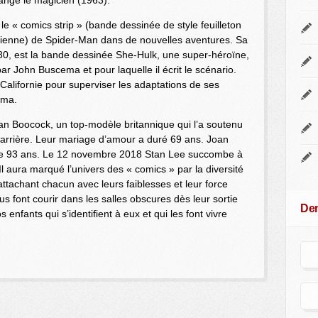
ange le magicien (1963).
 le « comics strip » (bande dessinée de style feuilleton
idienne) de Spider-Man dans de nouvelles aventures. Sa
980, est la bande dessinée She-Hulk, une super-héroïne,
ar John Buscema et pour laquelle il écrit le scénario.
 Californie pour superviser les adaptations de ses
éma.
oan Boocock, un top-modèle britannique qui l’a soutenu
 carrière. Leur mariage d’amour a duré 69 ans. Joan
e de 93 ans. Le 12 novembre 2018 Stan Lee succombe à
l aura marqué l’univers des « comics » par la diversité
ttachant chacun avec leurs faiblesses et leur force
font courir dans les salles obscures dès leur sortie
Dem
 enfants qui s’identifient à eux et qui les font vivre