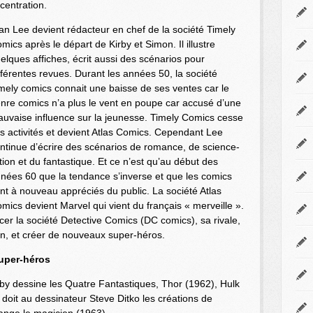
centration.
an Lee devient rédacteur en chef de la société Timely
mics après le départ de Kirby et Simon. Il illustre
elques affiches, écrit aussi des scénarios pour
fférentes revues. Durant les années 50, la société
mely comics connait une baisse de ses ventes car le
nre comics n’a plus le vent en poupe car accusé d’une
uvaise influence sur la jeunesse. Timely Comics cesse
s activités et devient Atlas Comics. Cependant Lee
ntinue d’écrire des scénarios de romance, de science-
ction et du fantastique. Et ce n’est qu’au début des
nées 60 que la tendance s’inverse et que les comics
nt à nouveau appréciés du public. La société Atlas
mics devient Marvel qui vient du français « merveille ».
er la société Detective Comics (DC comics), sa rivale,
n, et créer de nouveaux super-héros.
super-héros
rby dessine les Quatre Fantastiques, Thor (1962), Hulk
doit au dessinateur Steve Ditko les créations de