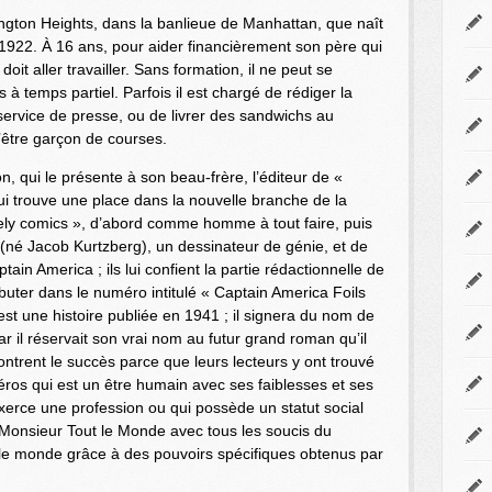
ington Heights, dans la banlieue de Manhattan, que naît
1922. À 16 ans, pour aider financièrement son père qui
doit aller travailler. Sans formation, il ne peut se
 à temps partiel. Parfois il est chargé de rédiger la
service de presse, ou de livrer des sandwichs au
’être garçon de courses.
, qui le présente à son beau-frère, l’éditeur de «
i trouve une place dans la nouvelle branche de la
y comics », d’abord comme homme à tout faire, puis
(né Jacob Kurtzberg), un dessinateur de génie, et de
ain America ; ils lui confient la partie rédactionnelle de
uter dans le numéro intitulé « Captain America Foils
est une histoire publiée en 1941 ; il signera du nom de
 il réservait son vrai nom au futur grand roman qu’il
ontrent le succès parce que leurs lecteurs y ont trouvé
ros qui est un être humain avec ses faiblesses et ses
erce une profession ou qui possède un statut social
Monsieur Tout le Monde avec tous les soucis du
 le monde grâce à des pouvoirs spécifiques obtenus par