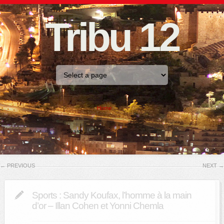
Tribu 12
Home
←
PREVIOUS
NEXT
→
Sports : Sandy Koufax, l’homme à la main
d’or – Illan Cohen et Yonni Chemla