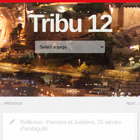
Tribu 12
Home
←
PREVIOUS
NEXT
→
Reflexion : Persans et Judéens, 25 siècles
d’ambiguïté