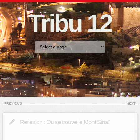
Tribu 12
Home
←
PREVIOUS
NEXT
→
Reflexion : Ou se trouve le Mont Sinaï