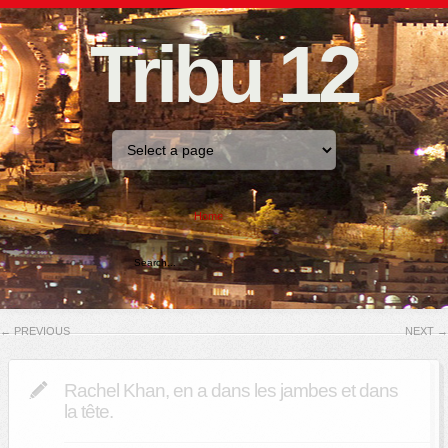
Tribu 12
Home
←
PREVIOUS
NEXT
→
Rachel Khan, en a dans les jambes et dans
la tête.