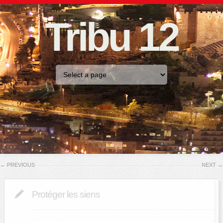
Tribu 12
Home
←
PREVIOUS
NEXT
→
Protéger les siens