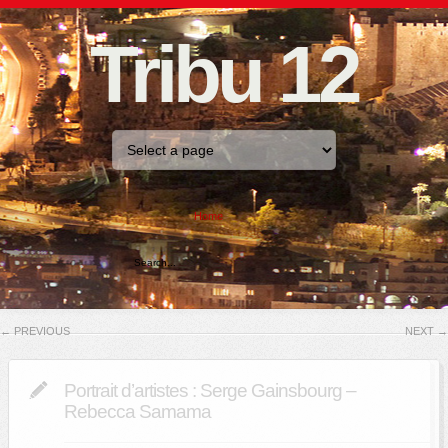
Tribu 12
Home
←
PREVIOUS
NEXT
→
Portrait d’artistes : Serge Gainsbourg –
Rebecca Samama