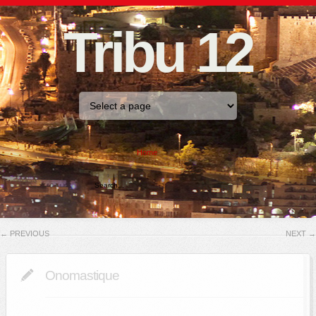
Tribu 12
Home
←
PREVIOUS
NEXT
→
Onomastique