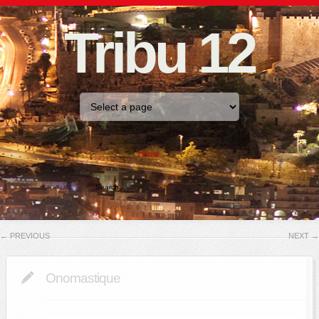
Tribu 12
Home
←
PREVIOUS
NEXT
→
Onomastique