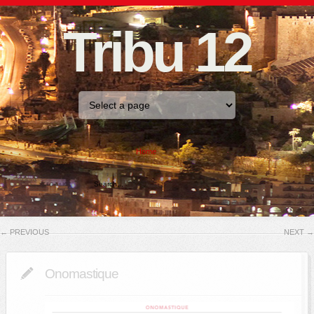
Tribu 12
Home
←
PREVIOUS
NEXT
→
Onomastique