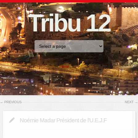
Tribu 12
Home
←
PREVIOUS
NEXT
→
Noémie Madar Président de l’U.E.J.F