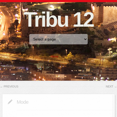
Tribu 12
Home
←
PREVIOUS
NEXT
→
Mode