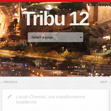
Tribu 12
Home
←
PREVIOUS
NEXT
→
Lonah Chemtaï, une marathonienne
Israëlienne