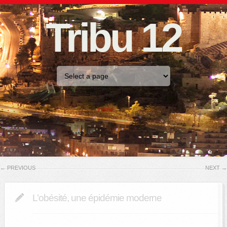
Tribu 12
Home
←
PREVIOUS
NEXT
→
L’obésité, une épidémie moderne