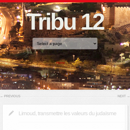
Tribu 12
Home
←
PREVIOUS
NEXT
→
Limoud, transmettre les valeurs du judaïsme