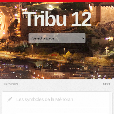
Tribu 12
Home
←
PREVIOUS
NEXT
→
Les symboles de la Ménorah