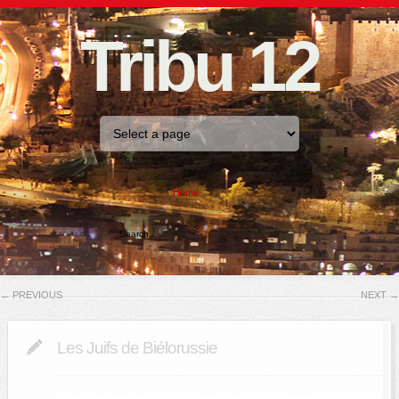
Tribu 12
Home
←
PREVIOUS
NEXT
→
Les Juifs de Biélorussie