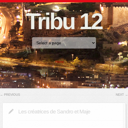
Tribu 12
Home
←
PREVIOUS
NEXT
→
Les créatrices de Sandro et Maje