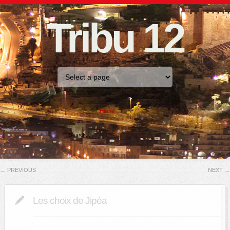
Tribu 12
Home
←
PREVIOUS
NEXT
→
Les choix de Jipéa