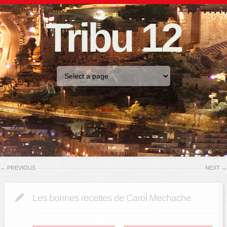
Tribu 12
Home
←
PREVIOUS
NEXT
→
Les bonnes recettes de Carol Mechache