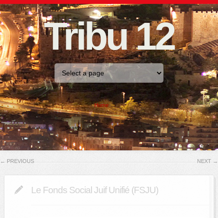
Tribu 12
Home
←
PREVIOUS
NEXT
→
Le Fonds Social Juif Unifié (FSJU)