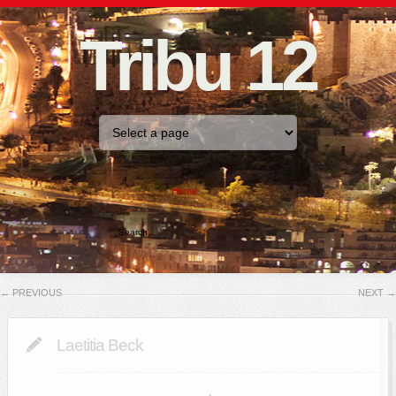
Tribu 12
Home
←
PREVIOUS
NEXT
→
Laetitia Beck