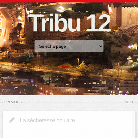
Tribu 12
Home
←
PREVIOUS
NEXT
→
La sècheresse oculaire