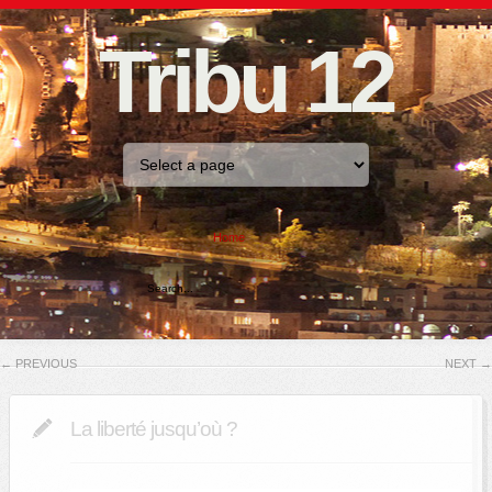
Tribu 12
Home
←
PREVIOUS
NEXT
→
La liberté jusqu’où ?