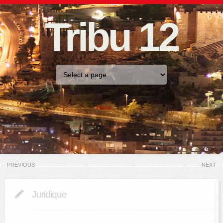
Tribu 12
Home
←
PREVIOUS
NEXT
→
Juridique