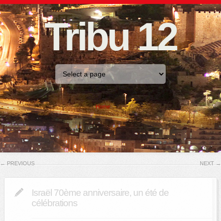
Tribu 12
Home
←
PREVIOUS
NEXT
→
Israël 70ème anniversaire, un été de
célébrations